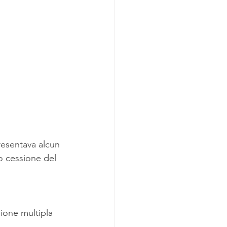
presentava alcun 
o cessione del 
sione multipla 