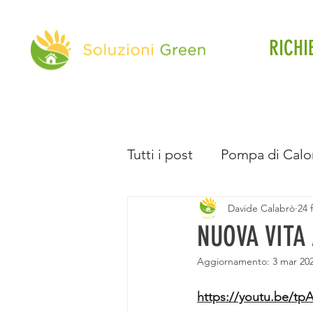
RICHI
Tutti i post
Pompa di Calo
Davide Calabrò
24 
Direttiva Case Green
NUOVA VITA
Aggiornamento:
3 mar 20
Batteria d'Accumulo
https://youtu.be/t