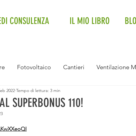
EDI CONSULENZA
IL MIO LIBRO
BL
re
Fotovoltaico
Cantieri
Ventilazione 
feb 2022
Tempo di lettura: 3 min
Impianto a soffitto
Fancoil
Trifase
Impi
 AL SUPERBONUS 110!
23
Intervista
Eventi e Premiazioni
Bonus Bolle
pAKwXXeoQI