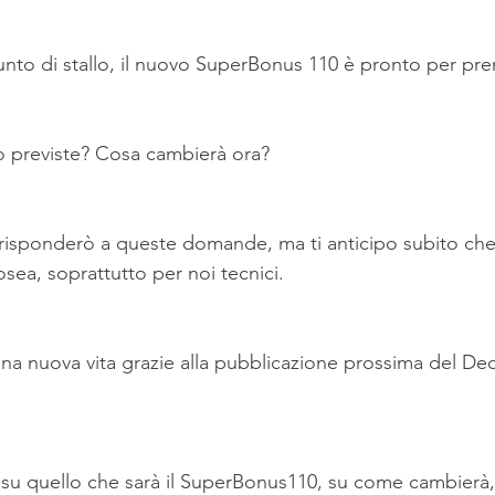
 condominio
Bonus e Incentivi
La Ristruttur
punto di stallo, il nuovo SuperBonus 110 è pronto per pr
o previste? Cosa cambierà ora?
i risponderò a queste domande, ma ti anticipo subito che 
sea, soprattutto per noi tecnici.
 una nuova vita grazie alla pubblicazione prossima del Dec
 su quello che sarà il SuperBonus110, su come cambierà,