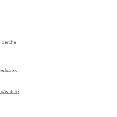
ù perché 
dedicato:
om/watch?