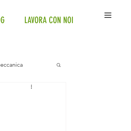
OG
LAVORA CON NOI
Meccanica
anto a pavimento
tte
Tesla