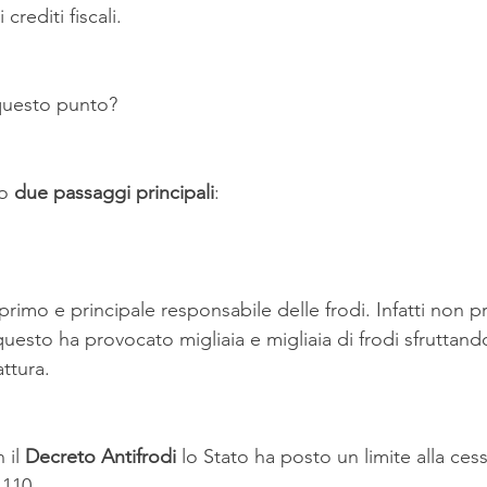
crediti fiscali.
 questo punto? 
o 
due passaggi principali
:
 primo e principale responsabile delle frodi. Infatti non 
uesto ha provocato migliaia e migliaia di frodi sfruttand
attura.
il 
Decreto Antifrodi 
lo Stato ha posto un limite alla ces
l 110.