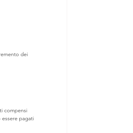
remento dei 
sti compensi 
 essere pagati 