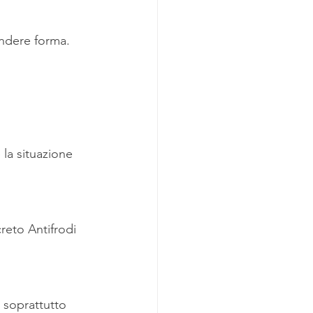
azione di Casa Mia
endere forma.
la situazione 
reto Antifrodi 
 soprattutto 