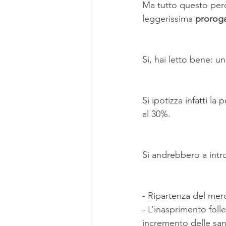
Ma tutto questo però
leggerissima 
proroga
Si, hai letto bene: u
Si ipotizza infatti la
al 30%.
Si andrebbero a intr
- Ripartenza del merca
- L’inasprimento folle
incremento delle sanz