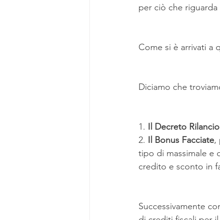
per ciò che riguarda i 
Come si è arrivati a
Diciamo che troviam
1. 
Il Decreto Rilancio
2. 
Il Bonus Facciate
,
tipo di massimale e q
credito e sconto in f
Successivamente con 
di crediti fiscali per i