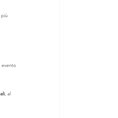
 più 
 evento 
ali
, al 