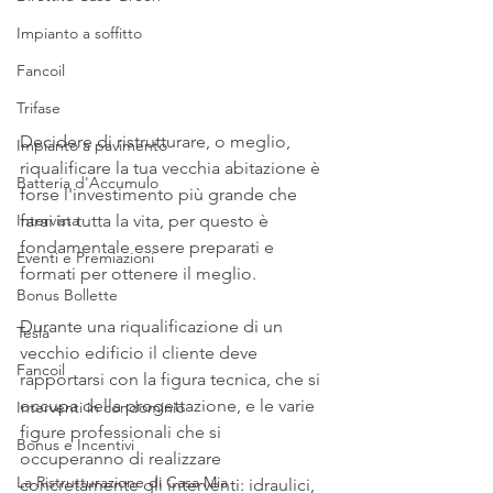
Impianto a soffitto
Fancoil
Trifase
Decidere di ristrutturare, o meglio, 
Impianto a pavimento
riqualificare la tua vecchia abitazione è 
Batteria d'Accumulo
forse l'investimento più grande che 
farai in tutta la vita, per questo è 
Intervista
fondamentale essere preparati e 
Eventi e Premiazioni
formati per ottenere il meglio.
Bonus Bollette
Durante una riqualificazione di un 
Tesla
vecchio edificio il cliente deve 
Fancoil
rapportarsi con la figura tecnica, che si 
occupa della progettazione, e le varie 
Interventi in condominio
figure professionali che si 
Bonus e Incentivi
occuperanno di realizzare 
La Ristrutturazione di Casa Mia
concretamente gli interventi: idraulici, 