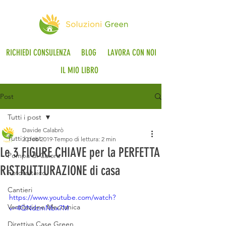
RICHIEDI CONSULENZA
BLOG
LAVORA CON NOI
IL MIO LIBRO
Post
Tutti i post
Davide Calabrò
Tutti i post
20 feb 2019
Tempo di lettura: 2 min
Le 3 FIGURE CHIAVE per la PERFETTA
Pompa di Calore
RISTRUTTURAZIONE di casa
Fotovoltaico
Cantieri
https://www.youtube.com/watch?
Ventilazione Meccanica
v=4QNdzmNbx7M
Direttiva Case Green