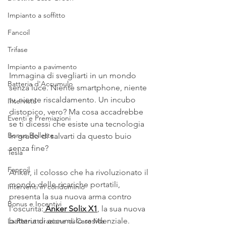
Impianto a soffitto
Fancoil
Trifase
Impianto a pavimento
Immagina di svegliarti in un mondo 
Batteria d'Accumulo
senza luce. Niente smartphone, niente 
tv, niente riscaldamento. Un incubo 
Intervista
distopico, vero? Ma cosa accadrebbe 
Eventi e Premiazioni
se ti dicessi che esiste una tecnologia 
Bonus Bollette
in grado di salvarti da questo buio 
senza fine?
Tesla
Fancoil
Anker, il colosso che ha rivoluzionato il 
mondo delle ricariche portatili, 
Interventi in condominio
presenta la sua nuova arma contro 
Bonus e Incentivi
l'oscurità:
 Anker Solix X1
, la sua nuova 
batteria di accumulo residenziale.
La Ristrutturazione di Casa Mia