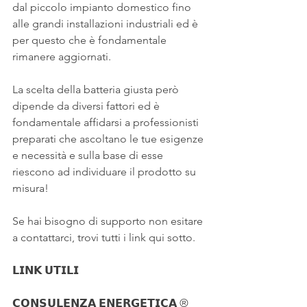
dal piccolo impianto domestico fino 
alle grandi installazioni industriali ed è 
per questo che è fondamentale 
rimanere aggiornati.
La scelta della batteria giusta però 
dipende da diversi fattori ed è 
fondamentale affidarsi a professionisti 
preparati che ascoltano le tue esigenze 
e necessità e sulla base di esse 
riescono ad individuare il prodotto su 
misura!
Se hai bisogno di supporto non esitare 
a contattarci, trovi tutti i link qui sotto.
𝗟𝗜𝗡𝗞 𝗨𝗧𝗜𝗟𝗜
𝗖𝗢𝗡𝗦𝗨𝗟𝗘𝗡𝗭𝗔 𝗘𝗡𝗘𝗥𝗚𝗘𝗧𝗜𝗖𝗔 ®