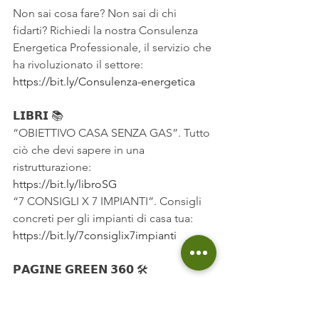
Non sai cosa fare? Non sai di chi 
fidarti? Richiedi la nostra Consulenza 
Energetica Professionale, il servizio che 
ha rivoluzionato il settore:
https://bit.ly/Consulenza-energetica
𝗟𝗜𝗕𝗥𝗜 📚
“OBIETTIVO CASA SENZA GAS”. Tutto 
ciò che devi sapere in una 
ristrutturazione:
https://bit.ly/libroSG
“7 CONSIGLI X 7 IMPIANTI”. Consigli 
concreti per gli impianti di casa tua:
https://bit.ly/7consiglix7impianti
𝗣𝗔𝗚𝗜𝗡𝗘 𝗚𝗥𝗘𝗘𝗡 𝟯𝟲𝟬 🛠️
Sai già quale interventi effettuare, trova 
i nostri partner su PagineGreen360: 