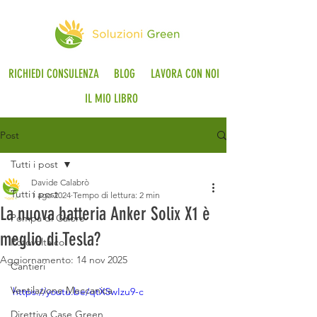
RICHIEDI CONSULENZA
BLOG
LAVORA CON NOI
IL MIO LIBRO
Post
Tutti i post
Davide Calabrò
Tutti i post
1 ago 2024
Tempo di lettura: 2 min
La nuova batteria Anker Solix X1 è
Pompa di Calore
meglio di Tesla?
Fotovoltaico
Aggiornamento:
14 nov 2025
Cantieri
Ventilazione Meccanica
https://youtu.be/qtX5wIzu9-c
Direttiva Case Green