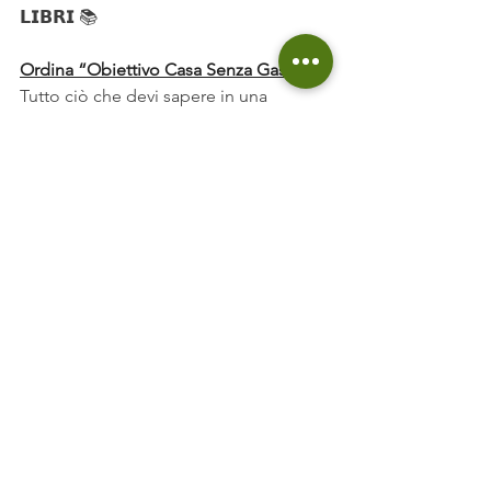
𝗟𝗜𝗕𝗥𝗜 
📚
Ordina “Obiettivo Casa Senza Gas”
. 
Tutto ciò che devi sapere in una 
ristrutturazione
Prenota “7 Consigli x 7 Impianti”
. 
Consigli concreti per gli impianti di 
casa tua.
𝗣𝗔𝗚𝗜𝗡𝗘𝗚𝗥𝗘𝗘𝗡𝟯𝟲𝟬 🛠️
Sai già quale interventi effettuare, 
trova 
i nostri partner su PagineGreen360
📐
Sei un professionista/progettista? 
Registrati
👷 
Sei un installatore o impresa? 