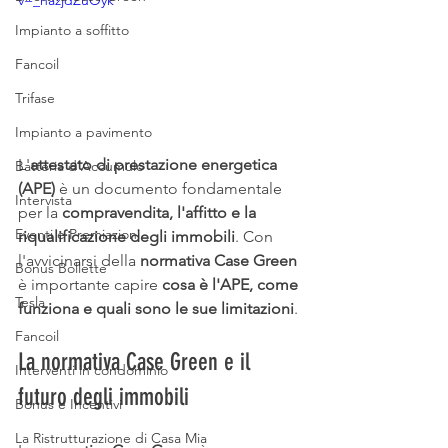
v=_hazjdZuOyk
Impianto a soffitto
Fancoil
Trifase
Impianto a pavimento
L'
attestato di prestazione energetica 
Batteria d'Accumulo
(APE)
 è un documento fondamentale 
Intervista
per la 
compravendita, l'affitto e la 
Eventi e Premiazioni
riqualificazione degli immobili
. Con 
l'avvicinarsi della 
normativa Case Green
Bonus Bollette
è importante capire 
cosa è l'APE, come 
Tesla
funziona e quali sono le sue limitazioni
.
Fancoil
La normativa Case Green e il 
Interventi in condominio
futuro degli immobili
Bonus e Incentivi
La Ristrutturazione di Casa Mia