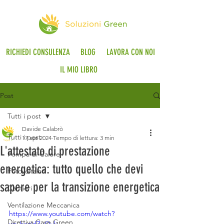
RICHIEDI CONSULENZA
BLOG
LAVORA CON NOI
IL MIO LIBRO
Post
Tutti i post
Davide Calabrò
Tutti i post
17 apr 2024
Tempo di lettura: 3 min
L'attestato di prestazione
Pompa di Calore
energetica: tutto quello che devi
Fotovoltaico
sapere per la transizione energetica
Cantieri
Ventilazione Meccanica
https://www.youtube.com/watch?
Direttiva Case Green