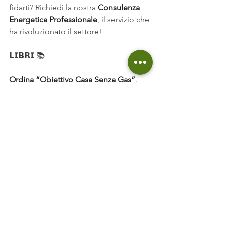
fidarti? Richiedi la nostra 
Consulenza 
Energetica Professionale
, il servizio che 
ha rivoluzionato il settore!
𝗟𝗜𝗕𝗥𝗜 
📚
Ordina “Obiettivo Casa Senza Gas”
. 
Tutto ciò che devi sapere in una 
ristrutturazione
Prenota “7 Consigli x 7 Impianti”
. 
Consigli concreti per gli impianti di 
casa tua.
𝗣𝗔𝗚𝗜𝗡𝗘𝗚𝗥𝗘𝗘𝗡𝟯𝟲𝟬 🛠️
Sai già quale interventi effettuare, 
trova 
i nostri partner su PagineGreen360