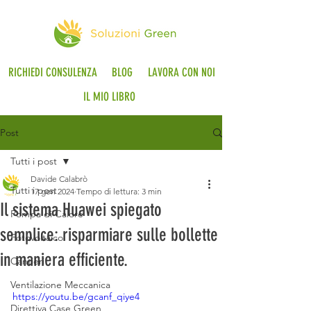
RICHIEDI CONSULENZA
BLOG
LAVORA CON NOI
IL MIO LIBRO
Post
Tutti i post
Davide Calabrò
Tutti i post
17 gen 2024
Tempo di lettura: 3 min
Il sistema Huawei spiegato
Pompa di Calore
semplice: risparmiare sulle bollette
Fotovoltaico
in maniera efficiente.
Cantieri
Ventilazione Meccanica
https://youtu.be/gcanf_qiye4
Direttiva Case Green