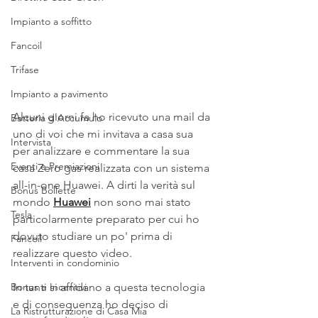
Impianto a soffitto
Fancoil
Trifase
Impianto a pavimento
Alcuni giorni fa ho ricevuto una mail da 
Batteria d'Accumulo
uno di voi che mi invitava a casa sua 
Intervista
per analizzare e commentare la sua 
Eventi e Premiazioni
casa Zero gas realizzata con un sistema 
all-in-one Huawei. A dirti la verità sul 
Bonus Bollette
mondo 
Huawei
 non sono mai stato 
Tesla
particolarmente preparato per cui ho 
dovuto studiare un po' prima di 
Fancoil
realizzare questo video. 
Interventi in condominio
In tanti si affidano a questa tecnologia 
Bonus e Incentivi
e di conseguenza ho deciso di 
La Ristrutturazione di Casa Mia