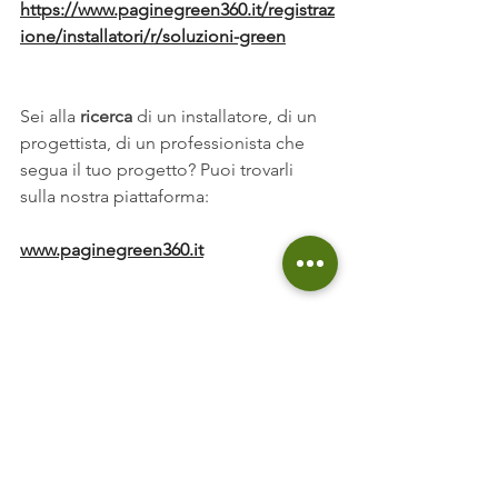
https://www.paginegreen360.it/registraz
ione/installatori/r/soluzioni-green
Sei alla
 ricerca
 di un installatore, di un 
progettista, di un professionista che 
segua il tuo progetto? Puoi trovarli 
sulla nostra piattaforma:
www.paginegreen360.it
Se non vuoi perderti nessun 
video
iscriviti al canale:
https://goo.gl/1ZYyNW
Se invece vuoi diventare davvero 