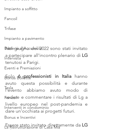
Impianto a soffitto
Fancoil
Trifase
Impianto a pavimento
Batteria d'Accumulo
Nel giugno del 2022 sono stati invitato 
a partecipare all'incontro plenario di 
LG
Intervista
tenutosi a Parigi.
Eventi e Premiazioni
Solo 
6 professionisti in Italia
 hanno 
Bonus Bollette
avuto questa possibilità e durante 
Tesla
l'evento abbiamo avuto modo di 
vedere e commentare i risultati di Lg a 
Fancoil
livello europeo nel post-pandemia e 
Interventi in condominio
dare un'occhiata ai progetti futuri.
Bonus e Incentivi
Essere stato invitato direttamente da 
LG 
La Ristrutturazione di Casa Mia