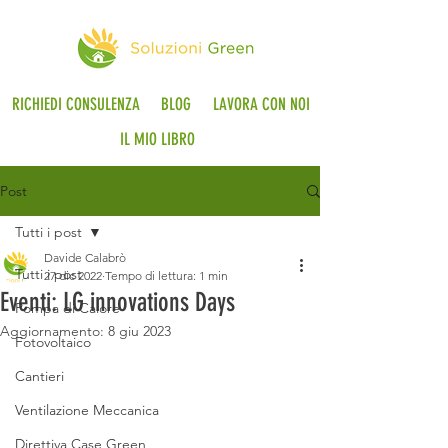
RICHIEDI CONSULENZA
BLOG
LAVORA CON NOI
IL MIO LIBRO
Post
Tutti i post
Davide Calabrò
Tutti i post
27 dic 2022
Tempo di lettura: 1 min
Eventi: LG innovations Days
Pompa di Calore
Aggiornamento:
8 giu 2023
Fotovoltaico
Cantieri
Ventilazione Meccanica
Direttiva Case Green