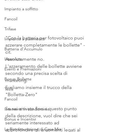
Impianto a soffitto
Fancoil
Trifase
"Con la batteria per fotovoltaico puoi 
Impianto a pavimento
azzerare completamente le bollette" - 
Batteria d'Accumulo
cit.
Assolutamente no.
Intervista
L'azzeramento delle bollette avviene 
Eventi e Premiazioni
secondo una precisa scelta di 
Bonus Bollette
marketing.
Sveliamo insieme il trucco della 
Tesla
"Bolletta-Zero"
Fancoil
Se sei arrivato fino a questo punto 
Interventi in condominio
della descrizione, vuol dire che sei 
Bonus e Incentivi
seriamente interessato ad 
La Ristrutturazione di Casa Mia
approfondire gli argomenti legati al 