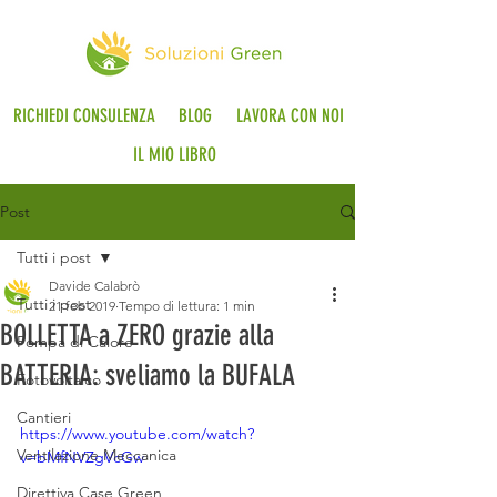
RICHIEDI CONSULENZA
BLOG
LAVORA CON NOI
IL MIO LIBRO
Post
Tutti i post
Davide Calabrò
Tutti i post
21 feb 2019
Tempo di lettura: 1 min
BOLLETTA a ZERO grazie alla
Pompa di Calore
BATTERIA: sveliamo la BUFALA
Fotovoltaico
Cantieri
https://www.youtube.com/watch?
Ventilazione Meccanica
v=bMfNVZgVcGw
Direttiva Case Green