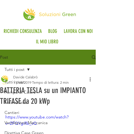
RICHIEDI CONSULENZA
BLOG
LAVORA CON NOI
IL MIO LIBRO
Post
Tutti i post
Davide Calabrò
Tutti i post
11 feb 2019
Tempo di lettura: 2 min
BATTERIA TESLA su un IMPIANTO
Pompa di Calore
TRIFASE da 20 kWp
Fotovoltaico
Cantieri
https://www.youtube.com/watch?
Ventilazione Meccanica
v=ZFQYgiRb_vQ
Direttiva Case Green