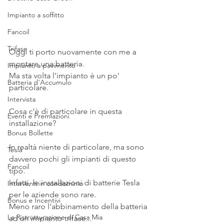
Impianto a soffitto
Fancoil
Trifase
Oggi ti porto nuovamente con me a 
montare una batteria.
Impianto a pavimento
Ma sta volta l'impianto è un po' 
Batteria d'Accumulo
particolare.
Intervista
Cosa c'è di particolare in questa 
Eventi e Premiazioni
installazione?
Bonus Bollette
In realtà niente di particolare, ma sono 
Tesla
davvero pochi gli impianti di questo 
Fancoil
tipo.
Infatti, le installazioni di batterie Tesla 
Interventi in condominio
per le aziende sono rare.
Bonus e Incentivi
Meno raro l'abbinamento della batteria 
La Ristrutturazione di Casa Mia
ad un impianto trifase...