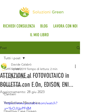
RICHIEDI CONSULENZA
BLOG
LAVORA CON NOI
IL MIO LIBRO
Post
Tutti i post
Davide Calabrò
Tutti i post
16 feb 2019
Tempo di lettura: 2 min
ATTENZIONE al FOTOVOLTAICO in
Pompa di Calore
BOLLETTA con E.On, EDISON, ENI...
Fotovoltaico
Aggiornamento:
28 giu 2023
Cantieri
Ventilazione Meccanica
https://www.youtube.com/watch?
v=1bOJUpPFtfM
Direttiva Case Green