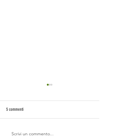
5 commenti
Scrivi un commento...
5 motivi per cui la tua pompa di
Abbiamo Installato la 