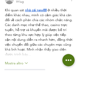
19 lug
Khi quan sát 
nhà cái new88
 ở nhiều thời 
điểm khác nhau, mình có cảm giác khá cân 
đối về cách phân chia các nhóm chức năng. 
Các danh mục như thể thao, casino trực 
tuyến, hỗ trợ và khuyến mãi được bố trí 
theo từng khu vực hợp lý giúp việc tiếp 
cận nội dung diễn ra nhanh hơn, đồng thời 
việc chuyển đổi giữa các chuyên mục cũng 
khá linh hoạt. Mình nhận thấy giao diện 
được trình bày…
Mostra altro
Mi piace
Rispondi
blogcommentsieuviet
13 lug
Điều mình khá quan tâm khi sử dụng 
https://on68.club/
 là khả năng duy trì sự 
nhất quán giữa các chuyên mục. Mình mở 