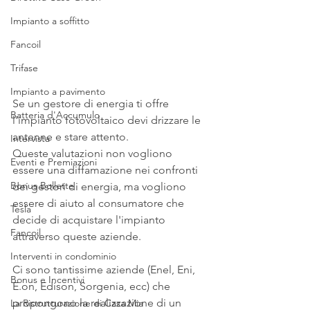
Impianto a soffitto
Fancoil
Trifase
Impianto a pavimento
Se un gestore di energia ti offre 
Batteria d'Accumulo
l'impianto fotovoltaico devi drizzare le 
antenne e stare attento.
Intervista
Queste valutazioni non vogliono 
Eventi e Premiazioni
essere una diffamazione nei confronti 
Bonus Bollette
dei gestori di energia, ma vogliono 
essere di aiuto al consumatore che 
Tesla
decide di acquistare l'impianto 
Fancoil
attraverso queste aziende.
Interventi in condominio
Ci sono tantissime aziende (Enel, Eni, 
Bonus e Incentivi
E.on, Edison, Sorgenia, ecc) che 
propongono la realizzazione di un 
La Ristrutturazione di Casa Mia