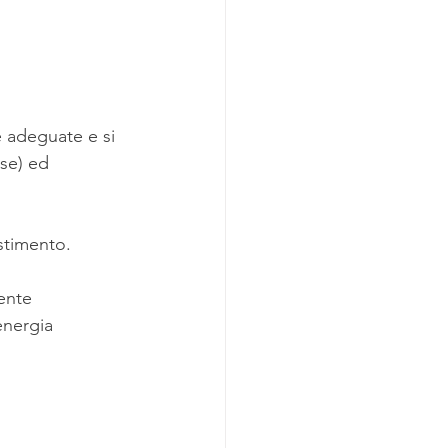
 adeguate e si 
lse) ed 
stimento.
ente 
energia 