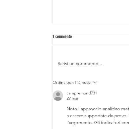
1 commento
Scrivi un commento...
Batterie d'Accumulo e Fotovoltaico: Stai
Ordina per:
Più nuovi
per Comprare l’Oggetto Più Inutile per
casa tua
campremund731
29 mar
Noto l'approccio analitico met
a essere supportate da prove. Il
l'argomento. Gli indicatori com