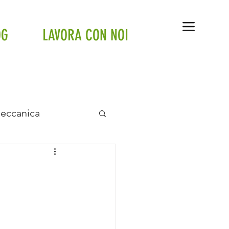
OG
LAVORA CON NOI
Meccanica
anto a pavimento
tte
Tesla