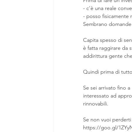
Prima di fare un inv
- c'è una reale con
- posso fisicamente r
Sembrano domande s
Capita spesso di sen
è fatta raggirare da 
addirittura gente ch
Quindi prima di tutt
Se sei arrivato fino 
interessato ad appro
rinnovabili.
Se non vuoi perderti 
https://goo.gl/1ZY