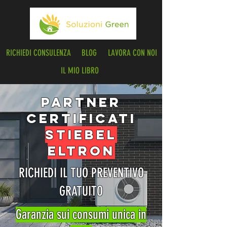
RICHIEDI CONSULENZA
BLOG
LAVORA CON NOI
IL MIO LIBRO
PARTNER
CERTIFICATI
STIEBEL
ELTRON
RICHIEDI IL TUO PREVENTIVO
GRATUITO
Garanzia sui consumi unica in