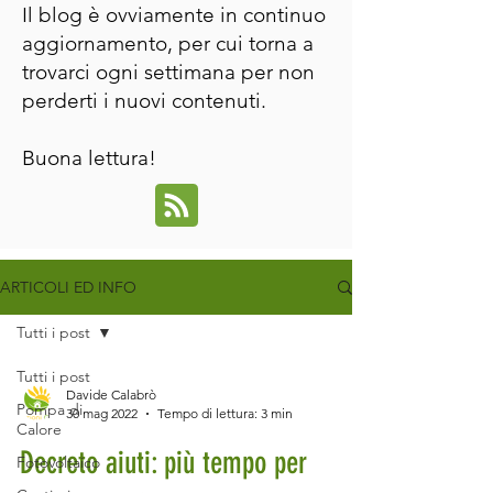
Il blog è ovviamente in continuo
aggiornamento, per cui torna a
trovarci ogni settimana per non
perderti i nuovi contenuti.
Buona lettura!
ARTICOLI ED INFO
Tutti i post
Tutti i post
Davide Calabrò
Pompa di
30 mag 2022
Tempo di lettura: 3 min
Calore
Decreto aiuti: più tempo per
Fotovoltaico