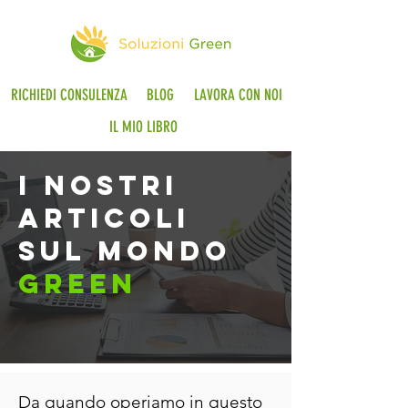
RICHIEDI CONSULENZA
BLOG
LAVORA CON NOI
IL MIO LIBRO
i nostri
articoli
sul mondo
green
Da quando operiamo in questo