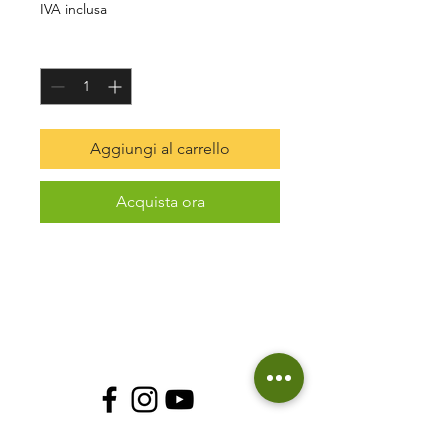
IVA inclusa
Quantità
*
Aggiungi al carrello
Acquista ora
© 2018 Soluzioni Green
P.I
12408640014