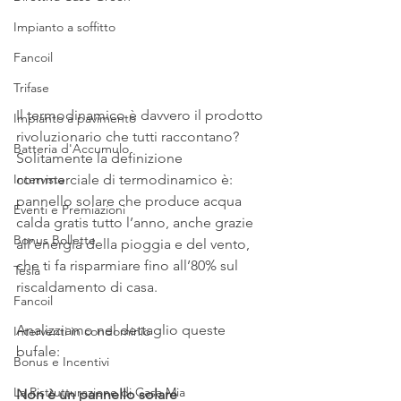
Impianto a soffitto
Fancoil
Trifase
Il termodinamico è davvero il prodotto 
Impianto a pavimento
rivoluzionario che tutti raccontano?
Batteria d'Accumulo
Solitamente la definizione 
commerciale di termodinamico è:
Intervista
pannello solare che produce acqua 
Eventi e Premiazioni
calda gratis tutto l’anno, anche grazie 
Bonus Bollette
all’energia della pioggia e del vento, 
che ti fa risparmiare fino all’80% sul 
Tesla
riscaldamento di casa.
Fancoil
Analizziamo nel dettaglio queste 
Interventi in condominio
bufale:
Bonus e Incentivi
La Ristrutturazione di Casa Mia
Non è un pannello solare 