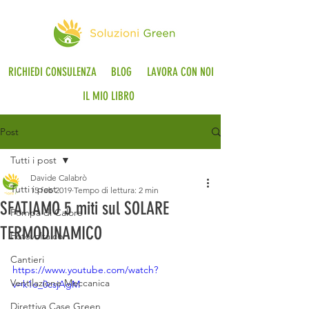
RICHIEDI CONSULENZA
BLOG
LAVORA CON NOI
IL MIO LIBRO
Post
Tutti i post
Davide Calabrò
Tutti i post
15 feb 2019
Tempo di lettura: 2 min
SFATIAMO 5 miti sul SOLARE
Pompa di Calore
TERMODINAMICO
Fotovoltaico
Cantieri
https://www.youtube.com/watch?
Ventilazione Meccanica
v=k1o_0csjAgM
Direttiva Case Green