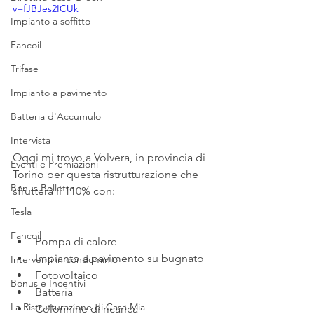
v=fJBJes2ICUk
Impianto a soffitto
Fancoil
Trifase
Impianto a pavimento
Batteria d'Accumulo
Intervista
Oggi mi trovo a Volvera, in provincia di 
Eventi e Premiazioni
Torino per questa ristrutturazione che 
Bonus Bollette
sfrutterà il 110% con:
Tesla
Fancoil
Pompa di calore
Impianto a pavimento su bugnato
Interventi in condominio
Fotovoltaico
Bonus e Incentivi
Batteria
La Ristrutturazione di Casa Mia
Colonnine di ricarica