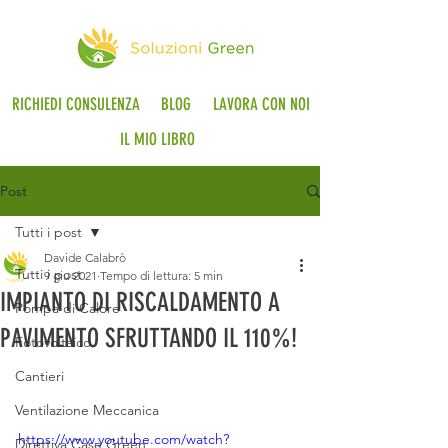
RICHIEDI CONSULENZA
BLOG
LAVORA CON NOI
IL MIO LIBRO
Post
Tutti i post
Davide Calabrò
Tutti i post
9 giu 2021
Tempo di lettura: 5 min
IMPIANTO DI RISCALDAMENTO A
Pompa di Calore
PAVIMENTO SFRUTTANDO IL 110%!
Fotovoltaico
Cantieri
Ventilazione Meccanica
https://www.youtube.com/watch?
Direttiva Case Green