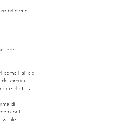
arerai come 
he
, per 
 come il silicio 
ai circuiti 
rente elettrica.
amma di 
imensioni. 
ssibile 