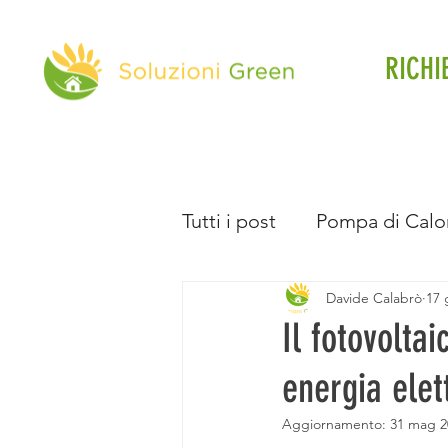
RICHI
Tutti i post
Pompa di Calo
Davide Calabrò
17 
Direttiva Case Green
Il fotovolta
energia elet
Batteria d'Accumulo
Aggiornamento:
31 mag 2