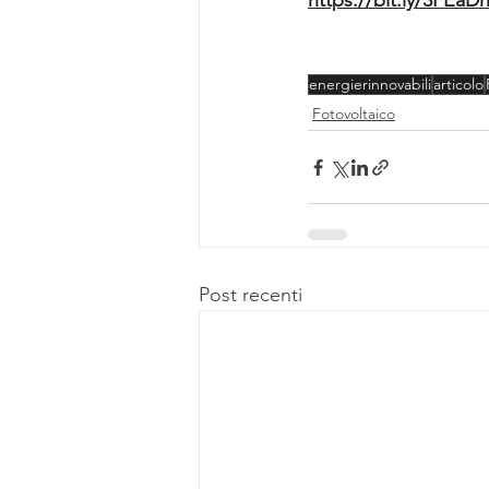
https://bit.ly/3FEaD
energierinnovabili
articolo
Fotovoltaico
Post recenti