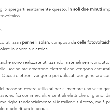
oglio spiegarti esattamente questo. 
In soli due minuti 
imp
tovoltaico.
.
o utilizza i 
pannelli solar
i, composti da 
celle fotovoltaic
olare in energia elettrica.
aiche sono realizzate utilizzando materiali semiconduttori
lla luce solare emettono elettroni che vengono catturati d
o. Questi elettroni vengono poi utilizzati per generare cor
aici possono essere utilizzati per alimentare una vasta g
case, edifici commerciali, e centrali elettriche di grandi d
me righe tendenzialmente si installano sul tetto, ma è po
lo o addirittura in acqua. 