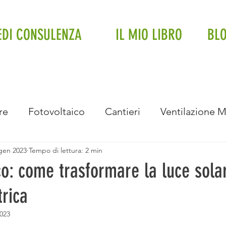
EDI CONSULENZA
IL MIO LIBRO
BL
re
Fotovoltaico
Cantieri
Ventilazione 
gen 2023
Tempo di lettura: 2 min
Impianto a soffitto
Fancoil
Trifase
Impi
ico: come trasformare la luce sola
trica
Intervista
Eventi e Premiazioni
Bonus Bolle
023