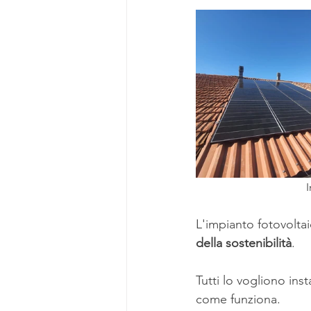
Fancoil
Interventi in
I
L'impianto fotovoltai
della sostenibilità
.
Tutti lo vogliono ins
come funziona.