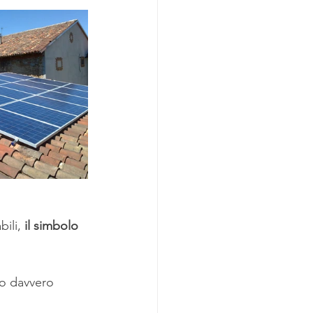
azione di Casa Mia
ili, 
il simbolo 
no davvero 