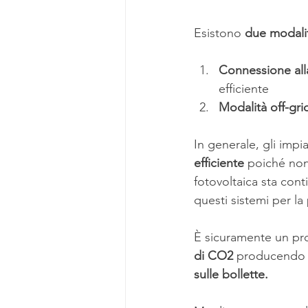
Esistono 
due modalit
Connessione alla
efficiente
Modalità off-gri
In generale, gli impi
efficiente
 poiché non
fotovoltaica sta con
questi sistemi per la
È sicuramente un pr
di CO2
 producendo e
sulle bollette.