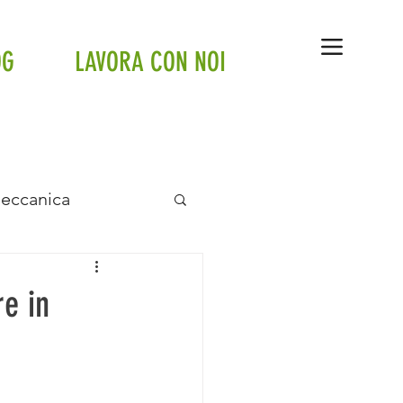
OG
LAVORA CON NOI
Meccanica
anto a pavimento
re in
tte
Tesla