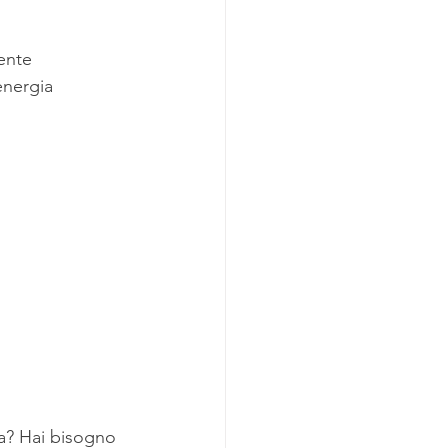
ente 
energia 
tua? Hai bisogno 