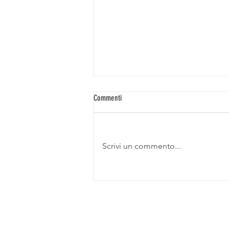
Commenti
Scrivi un commento...
Key Energy 2025: cosa abbiamo scoperto
davvero sul futuro del fotovoltaico!