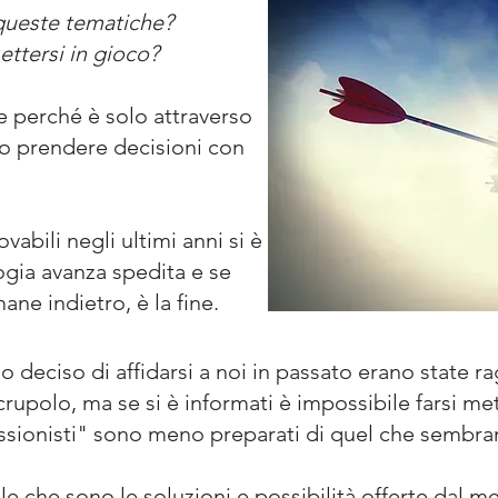
 queste tematiche?
ttersi in gioco?
e perché è solo attraverso
o prendere decisioni con
vabili negli ultimi anni si è
ogia avanza spedita e se
mane indietro, è la fine.
 deciso di affidarsi a noi in passato erano state rag
scrupolo, ma se si è informati è impossibile farsi met
essionisti" sono meno preparati di quel che sembra
le che sono le soluzioni e possibilità offerte dal 