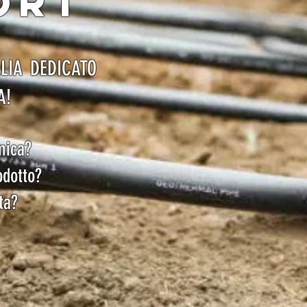
ORT
ALIA DEDICATO
A!
mica?
odotto?
ta?