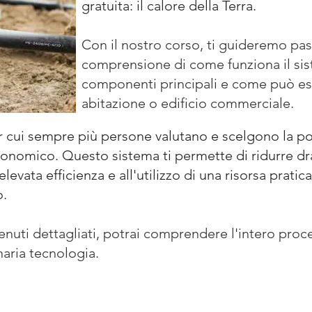
gratuita: il calore della Terra.
Con il nostro corso, ti guideremo pa
comprensione di come funziona il sist
componenti principali e come può esse
abitazione o edificio commerciale.
er cui sempre più persone valutano e scelgono la p
conomico. Questo sistema ti permette di ridurre dr
levata efficienza e all'utilizzo di una risorsa pratic
o.
enuti dettagliati, potrai comprendere l'intero proc
naria tecnologia.
SCOPRI LA POMPA DI CALORE