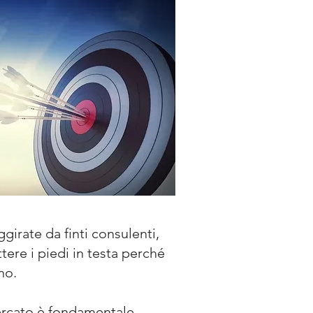
girate da finti consulenti,
tere i piedi in testa perché
no.
mercato è fondamentale