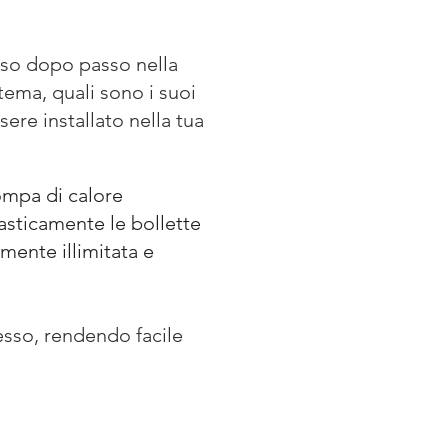
sso dopo passo nella
ema, quali sono i suoi
re installato nella tua
ompa di calore
asticamente le bollette
amente illimitata e
esso, rendendo facile