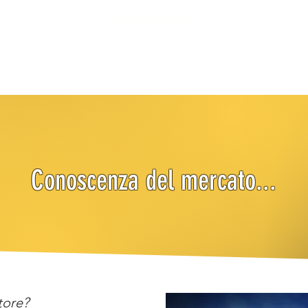
GEOTERMICA
Conoscenza del mercato...
tore?