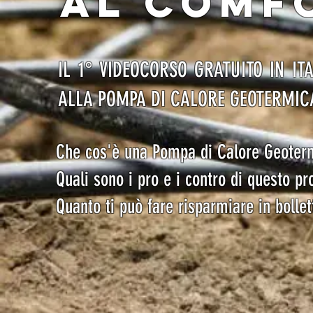
AL COMF
IL 1° VIDEOCORSO GRATUITO IN IT
ALLA POMPA DI CALORE GEOTERMIC
Che cos'è una Pompa di Calore Geoter
Quali sono i pro e i contro di questo pr
Quanto ti può fare risparmiare in bollet