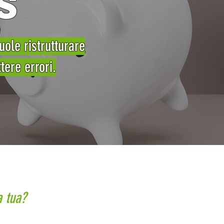
S
uole ristrutturare
ere errori.
a tua?