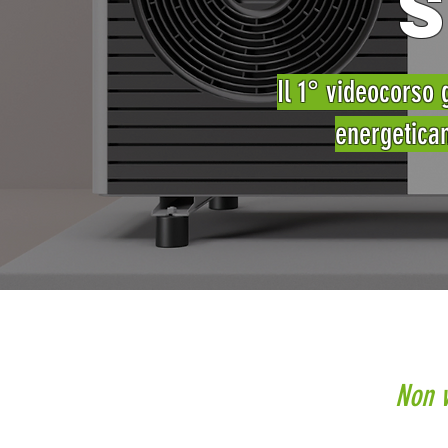
Il 1° videocorso 
energetica
Non v