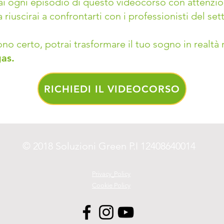
 ogni episodio di questo videocorso con attenzion
riuscirai a confrontarti con i professionisti del s
ono certo, potrai trasformare il tuo sogno in realt
gas.
RICHIEDI IL VIDEOCORSO
© 2018 Soluzioni Green P.I 12408640014
Privacy
Policy
Cookie Policy