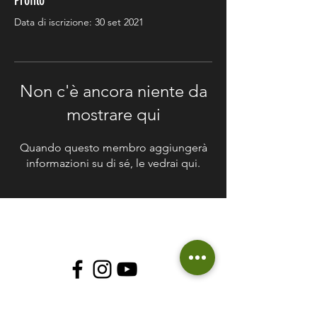
Profilo
Data di iscrizione: 30 set 2021
Non c'è ancora niente da
mostrare qui
Quando questo membro aggiungerà
informazioni su di sé, le vedrai qui.
© 2018 Soluzioni Green
P.I
12408640014