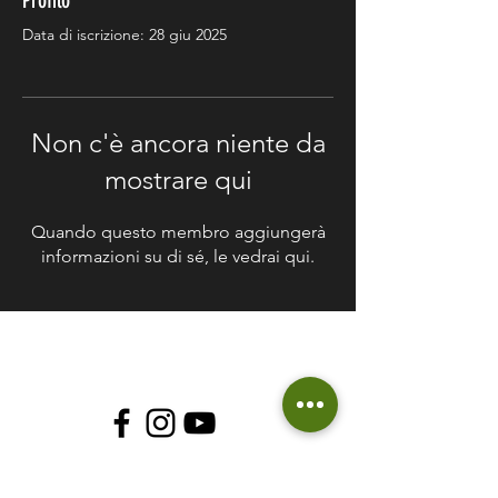
Profilo
Data di iscrizione: 28 giu 2025
Non c'è ancora niente da
mostrare qui
Quando questo membro aggiungerà
informazioni su di sé, le vedrai qui.
© 2018 Soluzioni Green
P.I
12408640014