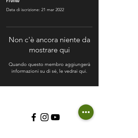
Profilo
Data di iscrizione: 21 mar 2022
Non c'è ancora niente da
mostrare qui
Quando questo membro aggiungerà
informazioni su di sé, le vedrai qui.
© 2018 Soluzioni Green
P.I
12408640014