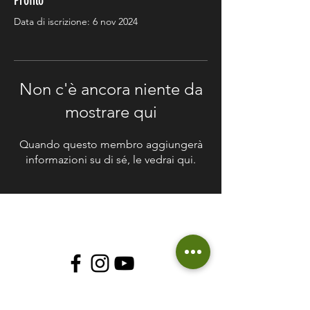
Profilo
Data di iscrizione: 6 nov 2024
Non c'è ancora niente da
mostrare qui
Quando questo membro aggiungerà
informazioni su di sé, le vedrai qui.
© 2018 Soluzioni Green
P.I
12408640014