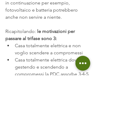
in continuazione per esempio, 
fotovoltaico e batteria potrebbero 
anche non servire a niente.
Ricapitolando: 
le motivazioni per 
passare al trifase sono 3:
Casa totalmente elettrica e non 
voglio scendere a compromessi 
Casa totalmente elettrica dove pur 
gestendo e scendendo a 
compromessi la PDC assorbe 3-4-5 
kW nelle condizioni critiche
Se sto valutando per motivi 
economici dei risparmi in bolletta 
sto valutando un impianto 
fotovoltaico molto grande e che 
dovrà essere realizzato in trifase.
Se sei arrivato fino a questo punto 