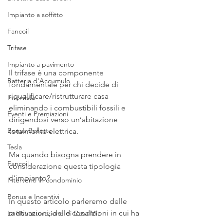
Impianto a soffitto
Fancoil
Trifase
Impianto a pavimento
Il trifase è una componente 
Batteria d'Accumulo
fondamentale per chi decide di 
riqualificare/ristrutturare casa 
Intervista
eliminando i combustibili fossili e 
Eventi e Premiazioni
dirigendosi verso un’abitazione 
Bonus Bollette
totalmente elettrica.
Tesla
Ma quando bisogna prendere in 
Fancoil
considerazione questa tipologia 
d’impianto?
Interventi in condominio
Bonus e Incentivi
In questo articolo parleremo delle 
motivazioni, delle condizioni in cui ha 
La Ristrutturazione di Casa Mia