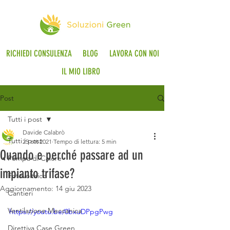
RICHIEDI CONSULENZA
BLOG
LAVORA CON NOI
IL MIO LIBRO
Post
Tutti i post
Davide Calabrò
Tutti i post
25 ott 2021
Tempo di lettura: 5 min
Quando e perché passare ad un
Pompa di Calore
impianto trifase?
Fotovoltaico
Aggiornamento:
14 giu 2023
Cantieri
Ventilazione Meccanica
https://youtu.be/0bxuDPpgPwg
Direttiva Case Green