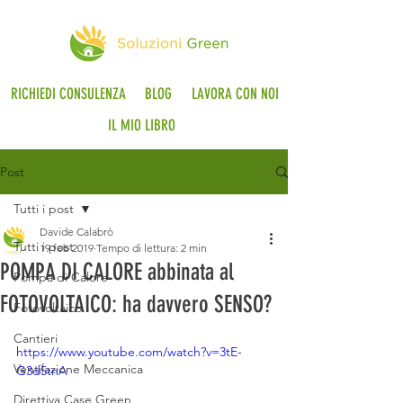
RICHIEDI CONSULENZA
BLOG
LAVORA CON NOI
IL MIO LIBRO
Post
Tutti i post
Davide Calabrò
Tutti i post
19 feb 2019
Tempo di lettura: 2 min
POMPA DI CALORE abbinata al
Pompa di Calore
FOTOVOLTAICO: ha davvero SENSO?
Fotovoltaico
Cantieri
https://www.youtube.com/watch?v=3tE-
Ventilazione Meccanica
G3d5tnA
Direttiva Case Green