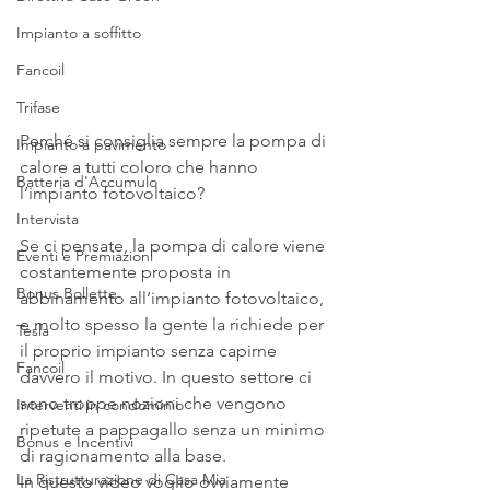
Impianto a soffitto
Fancoil
Trifase
Perché si consiglia sempre la pompa di 
Impianto a pavimento
calore a tutti coloro che hanno 
Batteria d'Accumulo
l’impianto fotovoltaico?
Intervista
Se ci pensate, la pompa di calore viene 
Eventi e Premiazioni
costantemente proposta in 
Bonus Bollette
abbinamento all’impianto fotovoltaico, 
e molto spesso la gente la richiede per 
Tesla
il proprio impianto senza capirne 
Fancoil
davvero il motivo. In questo settore ci 
sono troppe nozioni che vengono 
Interventi in condominio
ripetute a pappagallo senza un minimo 
Bonus e Incentivi
di ragionamento alla base.
La Ristrutturazione di Casa Mia
In questo video voglio ovviamente 