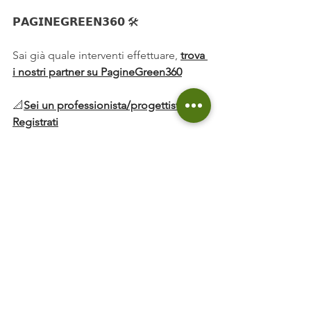
𝗣𝗔𝗚𝗜𝗡𝗘𝗚𝗥𝗘𝗘𝗡𝟯𝟲𝟬 🛠️
Sai già quale interventi effettuare, 
trova 
i nostri partner su PagineGreen360
📐
Sei un professionista/progettista? 
Registrati
👷 
Sei un installatore o impresa? 
Registrati 
𝗦𝗢𝗖𝗜𝗔𝗟 🤳
SEGUICI SU FACEBOOK
SEGUICI SU INSTAGRAM
SEGUICI SU TIKTOK