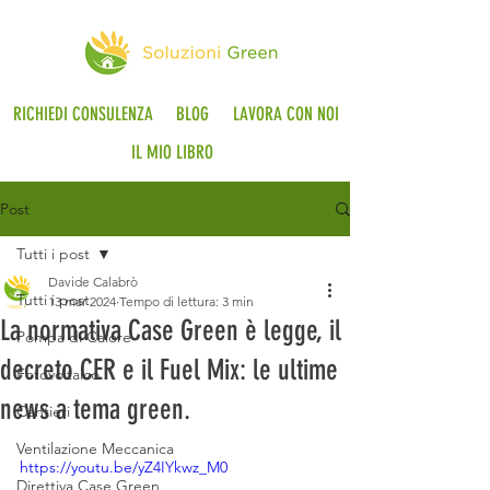
RICHIEDI CONSULENZA
BLOG
LAVORA CON NOI
IL MIO LIBRO
Post
Tutti i post
Davide Calabrò
Tutti i post
13 mar 2024
Tempo di lettura: 3 min
La normativa Case Green è legge, il
Pompa di Calore
decreto CER e il Fuel Mix: le ultime
Fotovoltaico
news a tema green.
Cantieri
Ventilazione Meccanica
https://youtu.be/yZ4IYkwz_M0
Direttiva Case Green