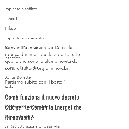
Impianto a soffitto
Fancoil
Trifase
Impianto a pavimento
Benvenuto in Green Up-Dates, la 
Batteria d'Accumulo
rubrica durante il quale vi porto tutte 
Intervista
quelle che sono le ultime novità del 
Eventi e Premiazioni
settore delle energie rinnovabili.
Bonus Bollette
Partiamo subito con il botto (
Tesla
Come funziona il nuovo decreto 
Fancoil
CER per le Comunità Energetiche 
Interventi in condominio
Rinnovabili?
Bonus e Incentivi
La Ristrutturazione di Casa Mia