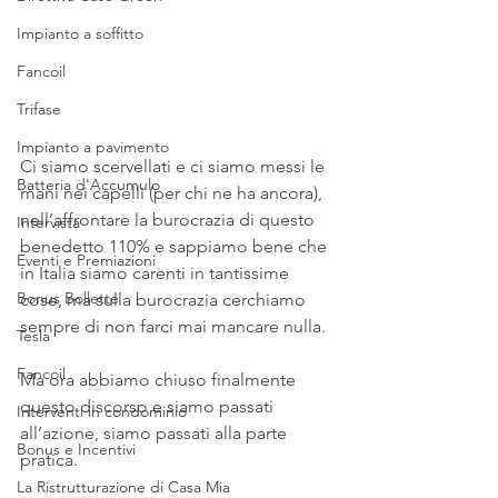
Impianto a soffitto
Fancoil
Trifase
Impianto a pavimento
Ci siamo scervellati e ci siamo messi le 
Batteria d'Accumulo
mani nei capelli (per chi ne ha ancora), 
nell’affrontare la burocrazia di questo 
Intervista
benedetto 110% e sappiamo bene che 
Eventi e Premiazioni
in Italia siamo carenti in tantissime 
Bonus Bollette
cose, ma sulla burocrazia cerchiamo 
sempre di non farci mai mancare nulla.
Tesla
Fancoil
Ma ora abbiamo chiuso finalmente 
questo discorso e siamo passati 
Interventi in condominio
all’azione, siamo passati alla parte 
Bonus e Incentivi
pratica.
La Ristrutturazione di Casa Mia