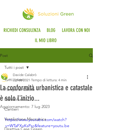
RICHIEDI CONSULENZA
BLOG
LAVORA CON NOI
IL MIO LIBRO
Post
Tutti i post
Davide Calabrò
Tutti i post
22 feb 2021
Tempo di lettura: 4 min
La conformità urbanistica e catastale
Pompa di Calore
è solo l'inizio...
Fotovoltaico
Aggiornamento:
7 lug 2023
Cantieri
Ventilazione Meccanica
https://www.youtube.com/watch?
v=WTaFXxKsPsc&feature=youtu.be
Direttiva Case Green