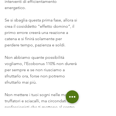
interventi di efficientamento 
energetico.
Se si sbaglia questa prima fase, allora si 
crea il cosiddetto "effetto domino”, il 
primo errore creerà una reazione a 
catena e si finirà solamente per 
perdere tempo, pazienza e soldi.
Non abbiamo quante possibilità 
vogliamo, l’Ecobonus 110% non durerà 
per sempre e se non riusciamo a 
sfruttarlo ora, forse non potremo 
sfruttarlo mai più.
Non mettere i tuoi sogni nelle mani di 
truffatori e sciacalli, ma circondati da 
professionisti che ti mettono al centro 
del progetto, che ti vogliono 