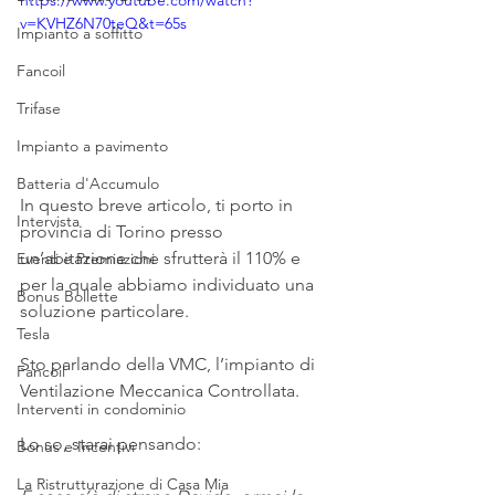
https://www.youtube.com/watch?
v=KVHZ6N70teQ&t=65s
Impianto a soffitto
Fancoil
Trifase
Impianto a pavimento
Batteria d'Accumulo
In questo breve articolo, ti porto in 
Intervista
provincia di Torino presso 
un’abitazione che sfrutterà il 110% e 
Eventi e Premiazioni
per la quale abbiamo individuato una 
Bonus Bollette
soluzione particolare.
Tesla
Sto parlando della VMC, l’impianto di 
Fancoil
Ventilazione Meccanica Controllata.
Interventi in condominio
Lo so, starai pensando:
Bonus e Incentivi
La Ristrutturazione di Casa Mia