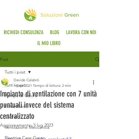
RICHIEDI CONSULENZA
BLOG
LAVORA CON NOI
IL MIO LIBRO
Post
Tutti i post
Davide Calabrò
Tutti i post
14 apr 2021
Tempo di lettura: 2 min
Impianto di ventilazione con 7 unità
Pompa di Calore
puntuali invece del sistema
Fotovoltaico
centralizzato
Cantieri
Aggiornamento:
5 lug 2023
Ventilazione Meccanica
Direttiva Case Green