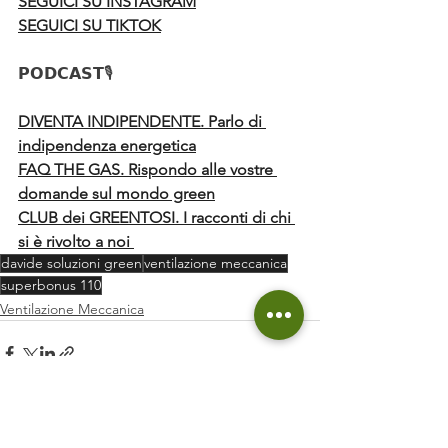
SEGUICI SU INSTAGRAM
SEGUICI SU TIKTOK
𝗣𝗢𝗗𝗖𝗔𝗦𝗧🎙️
DIVENTA INDIPENDENTE. Parlo di 
indipendenza energetica
FAQ THE GAS. Rispondo alle vostre 
domande sul mondo green
CLUB dei GREENTOSI. I racconti di chi 
si è rivolto a noi 
davide soluzioni green
ventilazione meccanica
superbonus 110
Ventilazione Meccanica