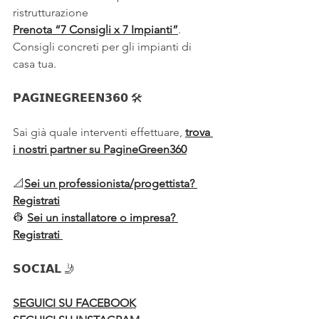
ristrutturazione
Prenota “7 Consigli x 7 Impianti”
. 
Consigli concreti per gli impianti di 
casa tua. 
𝗣𝗔𝗚𝗜𝗡𝗘𝗚𝗥𝗘𝗘𝗡𝟯𝟲𝟬 🛠️
Sai già quale interventi effettuare, 
trova 
i nostri partner su PagineGreen360
📐
Sei un professionista/progettista? 
Registrati
👷 
Sei un installatore o impresa? 
Registrati 
𝗦𝗢𝗖𝗜𝗔𝗟 🤳
SEGUICI SU FACEBOOK