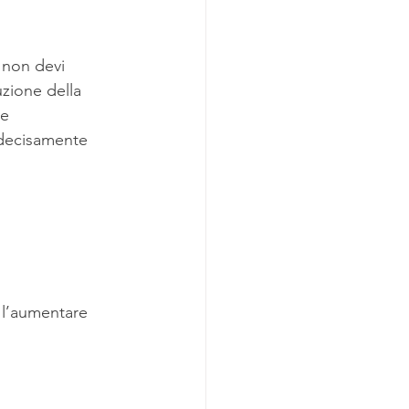
e non devi 
zione della 
e 
 decisamente 
 l’aumentare 