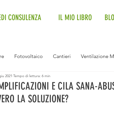
EDI CONSULENZA
IL MIO LIBRO
BL
re
Fotovoltaico
Cantieri
Ventilazione 
giu 2021
Tempo di lettura: 6 min
Impianto a soffitto
Fancoil
Trifase
Impi
MPLIFICAZIONI E CILA SANA-ABUS
VERO LA SOLUZIONE?
Intervista
Eventi e Premiazioni
Bonus Bolle