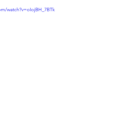
 condominio
Bonus e Incentivi
La Ristruttur
com/watch?v=oIojBH_7BTk