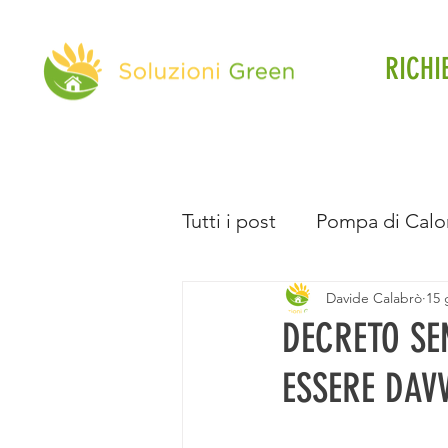
RICHI
Tutti i post
Pompa di Calo
Davide Calabrò
15 
Direttiva Case Green
DECRETO SE
ESSERE DAV
Batteria d'Accumulo