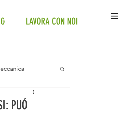
OG
LAVORA CON NOI
Meccanica
anto a pavimento
I: PUÓ
tte
Tesla