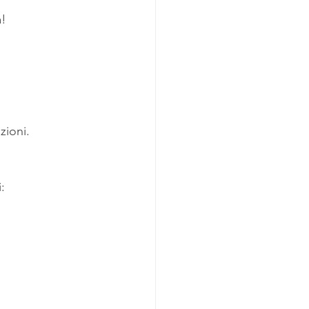
a!
zioni.
: