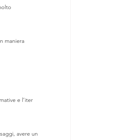
molto 
in maniera 
ative e l’iter 
saggi, avere un 