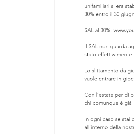
unifamiliari si era st
30% entro il 30 giug
SAL al 30%: 
www.you
Il SAL non guarda ag
stato effettivamente r
Lo slittamento da gi
vuole entrare in gio
Con l’estate per di p
chi comunque è già 
In ogni caso se stai 
all’interno della nost