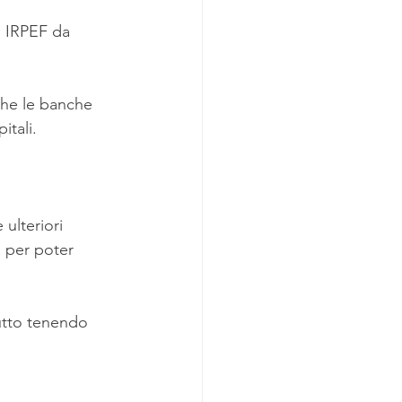
no IRPEF da 
che le banche 
itali.
ulteriori 
 per poter 
utto tenendo 