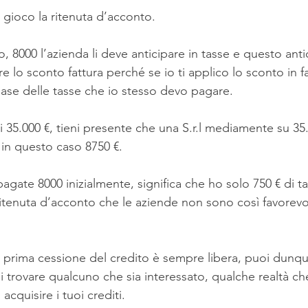
 gioco la ritenuta d’acconto.
o, 8000 l’azienda li deve anticipare in tasse e questo anti
e lo sconto fattura perché se io ti applico lo sconto in f
 base delle tasse che io stesso devo pagare.
di 35.000 €, tieni presente che una S.r.l mediamente su 35.
 in questo caso 8750 €. 
gate 8000 inizialmente, significa che ho solo 750 € di t
ritenuta d’acconto che le aziende non sono così favorevol
a prima cessione del credito è sempre libera, puoi dunqu
i trovare qualcuno che sia interessato, qualche realtà c
acquisire i tuoi crediti.