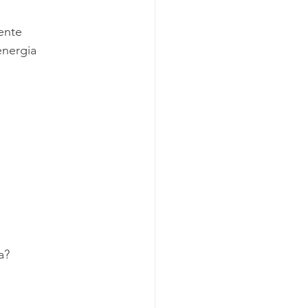
ente 
energia 
a?