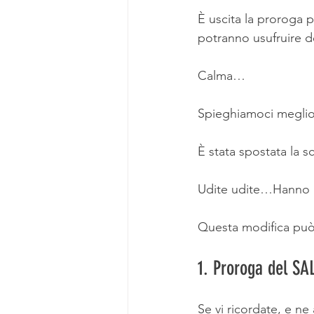
Fancoil
Interventi in
È uscita la proroga p
potranno usufruire d
Calma…
Spieghiamoci meglio
È stata spostata la 
Udite udite…Hanno ap
Questa modifica può 
1. Proroga del SA
Se vi ricordate, e ne