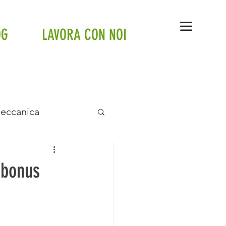
OG
LAVORA CON NOI
Meccanica
anto a pavimento
rbonus
tte
Tesla