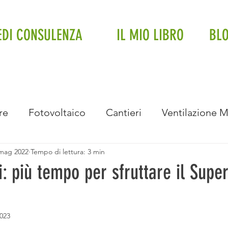
EDI CONSULENZA
IL MIO LIBRO
BL
re
Fotovoltaico
Cantieri
Ventilazione 
mag 2022
Tempo di lettura: 3 min
Impianto a soffitto
Fancoil
Trifase
Impi
i: più tempo per sfruttare il Supe
Intervista
Eventi e Premiazioni
Bonus Bolle
023