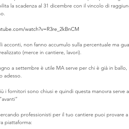
abilita la scadenza al 31 dicembre con il vincolo di raggiun
no.
tube.com/watch?v=R3re_2kBnCM
li acconti, non fanno accumulo sulla percentuale ma gua
ealizzato (merce in cantiere, lavori).
ugno a settembre è utile MA serve per chi è già in ballo
co adesso.
iù i fornitori sono chiusi e quindi questa manovra serve a
“avanti”
cercando professionisti per il tuo cantiere puoi provare 
ra piattaforma: