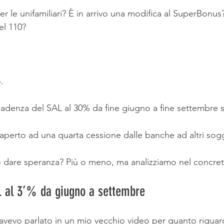
 condominio
Bonus e Incentivi
La Ristruttur
er le unifamiliari? È in arrivo una modifica al SuperBonus?
el 110?
.
scadenza del SAL al 30% da fine giugno a fine settembr
erto ad una quarta cessione dalle banche ad altri sogget
dare speranza? Più o meno, ma analizziamo nel concreto
L al 3’% da giugno a settembre
 avevo parlato in un mio vecchio video per quanto riguar