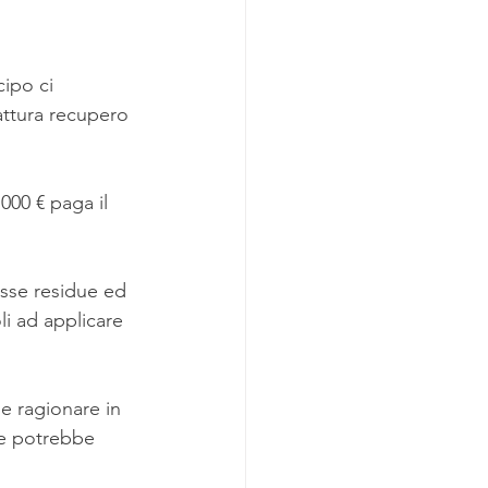
cipo ci 
attura recupero 
000 € paga il 
asse residue ed 
i ad applicare 
e ragionare in 
he potrebbe 