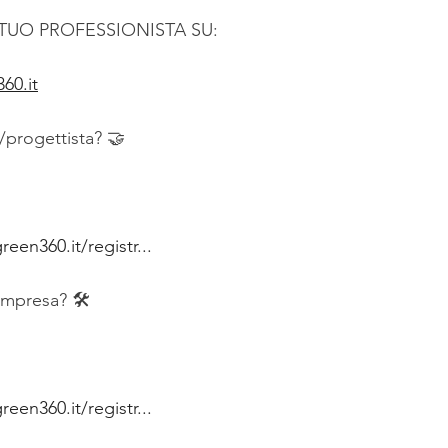
 TUO PROFESSIONISTA SU:
60.it
/progettista? 🤝  
een360.it/registr...
 impresa? 🛠  
een360.it/registr...