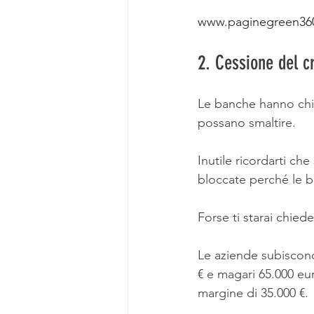
www.paginegreen360
2. Cessione del c
Le banche hanno chiu
possano smaltire.
Inutile ricordarti ch
bloccate perché le b
Forse ti starai chie
Le aziende subiscono 
€ e magari 65.000 eur
margine di 35.000 €.