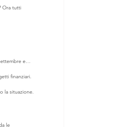
azione di Casa Mia
 Ora tutti 
e settembre e…
ti finanziari.
 la situazione.
da le 