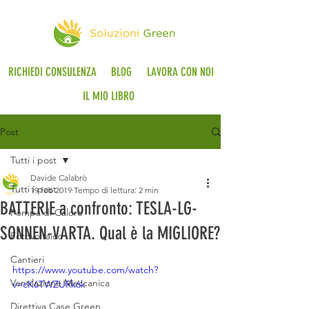
RICHIEDI CONSULENZA
BLOG
LAVORA CON NOI
IL MIO LIBRO
Post
Tutti i post
Davide Calabrò
Tutti i post
19 feb 2019
Tempo di lettura: 2 min
BATTERIE a confronto: TESLA-LG-
Pompa di Calore
SONNEN-VARTA. Qual è la MIGLIORE?
Fotovoltaico
Cantieri
https://www.youtube.com/watch?
Ventilazione Meccanica
v=cK6TWZURk6k
Direttiva Case Green