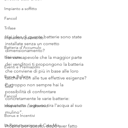
Impianto a soffitto
Fancoil
Trifase
Hai idea di quante batterie sono state 
Impianto a pavimento
installate senza un corretto 
Batteria d'Accumulo
dimensionamento? 
Sei consapevole che la maggior parte 
Intervista
dei venditori ti propongono la batteria 
Eventi e Premiazioni
che conviene di più in base alle loro 
Bonus Bollette
tasche e non alle tue effettive esigenze?
Purtroppo non sempre hai la 
Tesla
possibilità di confrontare 
Fancoil
concretamente le varie batterie: 
dopotutto “ognuno tira l’acqua al suo 
Interventi in condominio
mulino”.
Bonus e Incentivi
La Ristrutturazione di Casa Mia
Proprio per questo, dopo aver fatto 